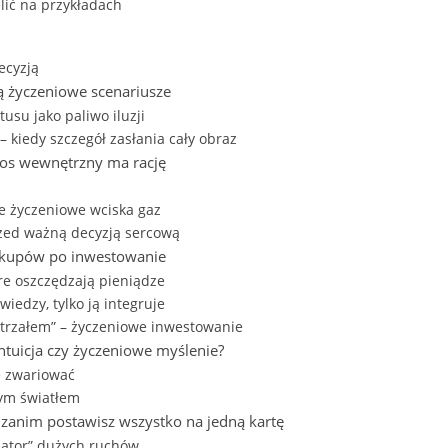
ielić na przykładach
ecyzją
ią życzeniowe scenariusze
tusu jako paliwo iluzji
kiedy szczegół zasłania cały obraz
łos wewnętrzny ma rację
ie życzeniowe wciska gaz
rzed ważną decyzją sercową
zakupów po inwestowanie
re oszczędzają pieniądze
wiedzy, tylko ją integruje
trzałem” – życzeniowe inwestowanie
ntuicja czy życzeniowe myślenie?
e zwariować
nym światłem
, zanim postawisz wszystko na jedną kartę
lator” dużych ruchów