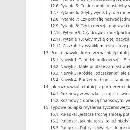
Pytanie 5: Co dokładnie musiałoby s
Pytanie 6: Gdyby wynik był dla mnie 
Pytanie 7: Czy potrafię nazwać jedną 
Pytanie 8: Czy ta decyzja poprawi c
Pytanie 9: Czy druga strona (partner
Pytanie 10: Gdy myślę o tej decyzj
Co zrobić z wynikiem testu – trzy 
Proste nawyki, które wzmacniają intuicj
Nawyk 1: Tani dziennik decyzji – 5 
Nawyk 2: Małe pilotaże zamiast wie
Nawyk 3: Krótkie „odczekanie”, ale 
Nawyk 4: Budżet na błąd – „tanie po
Jak rozmawiać o intuicji z partnerem i
Rozmowy w związku: „czuję” + „wid
Rozmowy z doradcą finansowym: wer
Typowe pułapki myślenia życzeniowego 
Pułapka: „Jeszcze trochę zniosę, po
Pułapka: „Jak nie teraz, to już nigdy”
Pułapka: „Dobry człowiek = dobre d