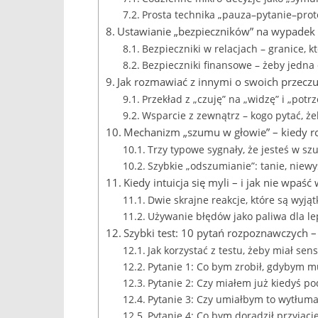
Prosta technika „pauza–pytanie–prot
Ustawianie „bezpieczników” na wypadek p
Bezpieczniki w relacjach – granice, k
Bezpieczniki finansowe – żeby jedna d
Jak rozmawiać z innymi o swoich przeczuc
Przekład z „czuję” na „widzę” i „potr
Wsparcie z zewnątrz – kogo pytać, że
Mechanizm „szumu w głowie” – kiedy roz
Trzy typowe sygnały, że jesteś w sz
Szybkie „odszumianie”: tanie, niew
Kiedy intuicja się myli – i jak nie wpaść
Dwie skrajne reakcje, które są wyj
Używanie błędów jako paliwa dla lep
Szybki test: 10 pytań rozpoznawczych –
Jak korzystać z testu, żeby miał sens
Pytanie 1: Co bym zrobił, gdybym m
Pytanie 2: Czy miałem już kiedyś pod
Pytanie 3: Czy umiałbym to wytłuma
Pytanie 4: Co bym doradził przyjacie