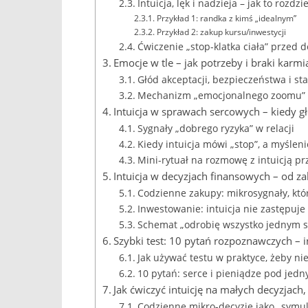
Intuicja, lęk i nadzieja – jak to rozdz
Przykład 1: randka z kimś „idealnym”
Przykład 2: zakup kursu/inwestycji
Ćwiczenie „stop-klatka ciała” przed d
Emocje w tle – jak potrzeby i braki karm
Głód akceptacji, bezpieczeństwa i sta
Mechanizm „emocjonalnego zoomu” – 
Intuicja w sprawach sercowych – kiedy g
Sygnały „dobrego ryzyka” w relacji
Kiedy intuicja mówi „stop”, a myślen
Mini-rytuał na rozmowę z intuicją p
Intuicja w decyzjach finansowych – od 
Codzienne zakupy: mikrosygnały, któ
Inwestowanie: intuicja nie zastępuje 
Schemat „odrobię wszystko jednym s
Szybki test: 10 pytań rozpoznawczych – i
Jak używać testu w praktyce, żeby ni
10 pytań: serce i pieniądze pod jed
Jak ćwiczyć intuicję na małych decyzjach
Codzienne mikro-decyzje jako „symu