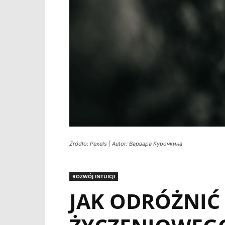
Źródło: Pexels | Autor: Варвара Курочкина
ROZWÓJ INTUICJI
JAK ODRÓŻNIĆ 