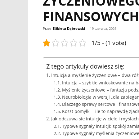
ŻYCZENIOWEG
FINANSOWYCH
Przez
Elżbieta Dąbrowski
-
19 czerwca, 2026
1/5 - (1 vote)
Z tego artykuły dowiesz się:
Intuicja a myślenie życzeniowe – dwa r
Intuicja – szybkie wnioskowanie na 
Myślenie życzeniowe – fantazja pods
Neurobiologia w wersji „dla zabiega
Dlaczego sprawy sercowe i finansowe
Koszt pomyłki – ile to naprawdę zjad
Jak odczuwa się intuicję w ciele i myśla
Typowe sygnały intuicji: spokój zamia
Typowe sygnały myślenia życzenioweg