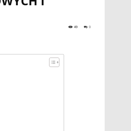
WYCH I
49
0