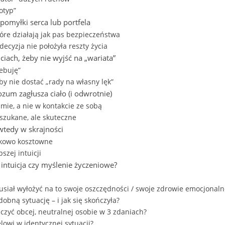
otyp”
omyłki serca lub portfela
tóre działają jak pas bezpieczeństwa
ecyzja nie położyła reszty życia
iach, żeby nie wyjść na „wariata”
zebuję”
by nie dostać „rady na własny lęk”
um zagłusza ciało (i odwrotnie)
umie, a nie w kontakcie ze sobą
yszukane, ale skuteczne
 wtedy w skrajności
ątkowo kosztowne
szej intuicji
 intuicja czy myślenie życzeniowe?
usiał wyłożyć na to swoje oszczędności / swoje zdrowie emocjonaln
obną sytuację – i jak się skończyła?
czyć obcej, neutralnej osobie w 3 zdaniach?
lowi w identycznej sytuacji?