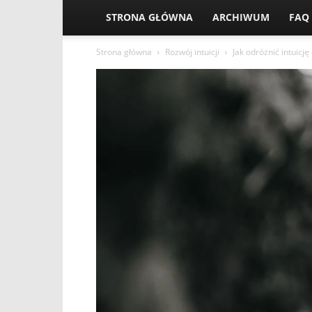
STRONA GŁÓWNA
ARCHIWUM
FAQ
Strona główna
Rozwój intuicji
Jak odróżnić intuic