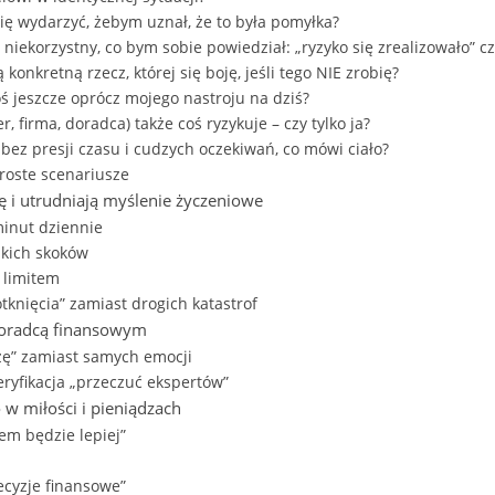
ię wydarzyć, żebym uznał, że to była pomyłka?
niekorzystny, co bym sobie powiedział: „ryzyko się zrealizowało” cz
konkretną rzecz, której się boję, jeśli tego NIE zrobię?
oś jeszcze oprócz mojego nastroju na dziś?
, firma, doradca) także coś ryzykuje – czy tylko ja?
i bez presji czasu i cudzych oczekiwań, co mówi ciało?
proste scenariusze
ę i utrudniają myślenie życzeniowe
minut dziennie
lkich skoków
z limitem
tknięcia” zamiast drogich katastrof
 doradcą finansowym
zę” zamiast samych emocji
yfikacja „przeczuć ekspertów”
w miłości i pieniądzach
tem będzie lepiej”
ecyzje finansowe”