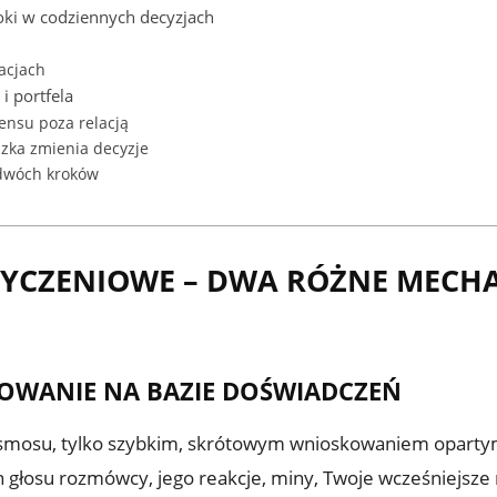
roki w codziennych decyzjach
acjach
i portfela
ensu poza relacją
zka zmienia decyzje
dwóch kroków
 ŻYCZENIOWE – DWA RÓŻNE MECH
SKOWANIE NA BAZIE DOŚWIADCZEŃ
osmosu, tylko szybkim, skrótowym wnioskowaniem opartym 
 głosu rozmówcy, jego reakcje, miny, Twoje wcześniejsze r