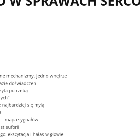
O W SPRAWACH SERCO
óżne mechanizmy, jedno wnętrze
bazie doświadczeń
zyta potrzebą
nych”
 najbardziej się mylą
a
ch – mapa sygnałów
st euforii
o: ekscytacja i hałas w głowie