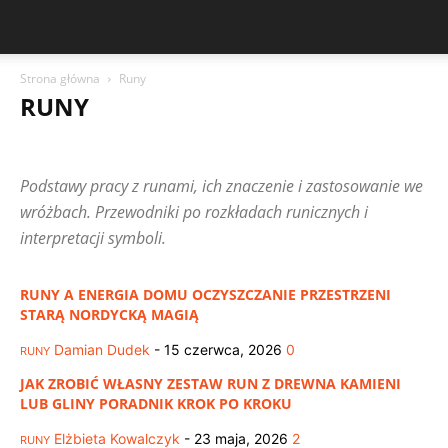
Strona główna
Runy
RUNY
ASTROLOGIA
CZYTELNICY PISZĄ
DUCHOWOŚĆ NA CO DZIEŃ
HOROSKOPY
HOROSKOPY PARTNERSKIE
Podstawy pracy z runami, ich znaczenie i zastosowanie we
PORADNIKI DLA POCZĄTKUJĄCYCH
ROZKŁADY TAROTA
ROZWÓJ INTUICJI
RUNY
RYTUAŁY I INTENCJE
SENNIK
wróżbach. Przewodniki po rozkładach runicznych i
SYMBOLE I ZNAKI
TAROT
WRÓŻBY MIŁOSNE
interpretacji symboli.
WRÓŻBY OKOLICZNOŚCIOWE
ZNAKI ZODIAKU
RUNY A ENERGIA DOMU OCZYSZCZANIE PRZESTRZENI
STARĄ NORDYCKĄ MAGIĄ
Damian Dudek
-
15 czerwca, 2026
0
RUNY
JAK ZROBIĆ WŁASNY ZESTAW RUN Z DREWNA KAMIENI
LUB GLINY PORADNIK KROK PO KROKU
Elżbieta Kowalczyk
-
23 maja, 2026
2
RUNY