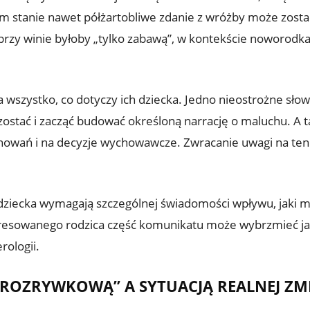
im stanie nawet półżartobliwe zdanie z wróżby może zosta
rzy winie byłoby „tylko zabawą”, w kontekście noworodka
na wszystko, co dotyczy ich dziecka. Jedno nieostrożne sło
ostać i zacząć budować określoną narrację o maluchu. A 
chowań i na decyzje wychowawcze. Zwracanie uwagi na ten 
dziecka wymagają szczególnej świadomości wpływu, jaki ma
stresowanego rodzica część komunikatu może wybrzmieć jak
rologii.
„ROZRYWKOWĄ” A SYTUACJĄ REALNEJ ZM