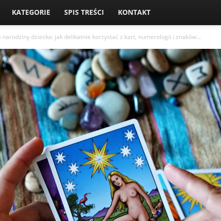
KATEGORIE
SPIS TREŚCI
KONTAKT
narodziny dziecka: jak delikatnie korzystać z kart, numerologii i znaków...