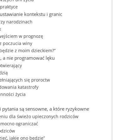
praktyce
ustawianie kontekstu i granic
przy narodzinach
k
wejściem w prognozę
z poczucia winy
 będzie z moim dzieckiem?”
ć, a nie programować lęku
twierający
dzią
ełniających się proroctw
owania katastrofy
nności życia
 i pytania są sensowne, a które ryzykowne
eniu dla świeżo upieczonych rodziców
b mocno ograniczać
rodziców
eć, jakie ono będzie”