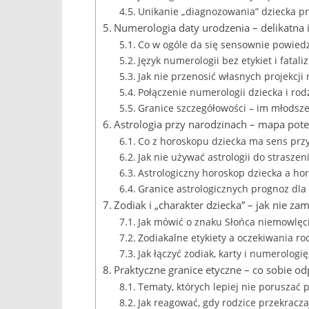
Unikanie „diagnozowania” dziecka pr
Numerologia daty urodzenia – delikatna i
Co w ogóle da się sensownie powied
Język numerologii bez etykiet i fatal
Jak nie przenosić własnych projekcji 
Połączenie numerologii dziecka i rod
Granice szczegółowości – im młodsze 
Astrologia przy narodzinach – mapa poten
Co z horoskopu dziecka ma sens prz
Jak nie używać astrologii do straszen
Astrologiczny horoskop dziecka a h
Granice astrologicznych prognoz dla
Zodiak i „charakter dziecka” – jak nie z
Jak mówić o znaku Słońca niemowlęci
Zodiakalne etykiety a oczekiwania ro
Jak łączyć zodiak, karty i numerolog
Praktyczne granice etyczne – co sobie o
Tematy, których lepiej nie poruszać 
Jak reagować, gdy rodzice przekracz