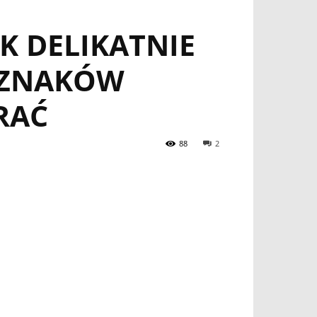
K DELIKATNIE
I ZNAKÓW
RAĆ
88
2