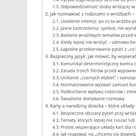
Odpowiedzialność osoby wróżącej w 
Jak rozmawiać z rodzicami o wróżbach – 
Ustalenie intencji: po co ta wróżba 
Jasne zastrzeżenia: symbol, nie wyro
Badanie wrażliwych tematów przed 
Kiedy lepiej nie wróżyć – odmowa be
Łagodne przekierowanie pytań z „co
Bezpieczny język: jak mówić, by wspiera
Komunikat deterministyczny kontra o
Zasada trzech filtrów przed wypowie
Unikanie „czarnych etykiet” i samosp
Normalizowanie wyzwań zamiast bud
Podkreślanie wpływu rodziców i zmie
Świadome domykanie rozmowy
Karty a narodziny dziecka – które układy
Bezpieczne obszary pytań przy wróż
Tematy, których lepiej nie ruszać lu
Proste, wspierające układy kart dla 
Jak reagować na „chcemy się dowiedzi