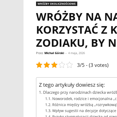
WRÓŻBY OKOLICZNOŚCIOWE
WRÓŻBY NA NA
KORZYSTAĆ Z 
ZODIAKU, BY N
Przez
Michał Górski
-
4 maja, 2026
3/5 - (3 votes)
Z tego artykuły dowiesz się:
Dlaczego przy narodzinach dziecka wróż
Noworodek, rodzice i emocjonalna „c
Różnica między wróżbą „rozrywkową” 
Wpływ sugestii na decyzje dotyczące
Ryzyko stygmatyzacji dziecka od pier