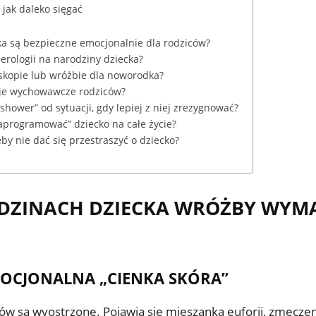
 jak daleko sięgać
ka są bezpieczne emocjonalnie dla rodziców?
merologii na narodziny dziecka?
skopie lub wróżbie dla noworodka?
je wychowawcze rodziców?
shower” od sytuacji, gdy lepiej z niej zrezygnować?
programować” dziecko na całe życie?
by nie dać się przestraszyć o dziecko?
DZINACH DZIECKA WRÓŻBY WYMA
MOCJONALNA „CIENKA SKÓRA”
w są wyostrzone. Pojawia się mieszanka euforii, zmęczenia