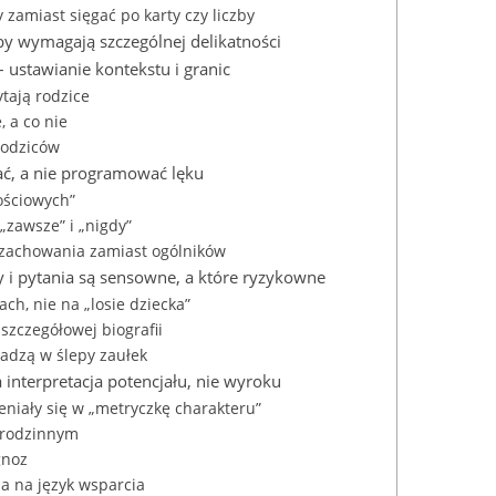
 zamiast sięgać po karty czy liczby
by wymagają szczególnej delikatności
 ustawianie kontekstu i granic
tają rodzice
, a co nie
rodziców
ać, a nie programować lęku
ościowych”
 „zawsze” i „nigdy”
 zachowania zamiast ogólników
y i pytania są sensowne, a które ryzykowne
ch, nie na „losie dziecka”
 szczegółowej biografii
wadzą w ślepy zaułek
 interpretacja potencjału, nie wyroku
ieniały się w „metryczkę charakteru”
 rodzinnym
gnoz
a na język wsparcia