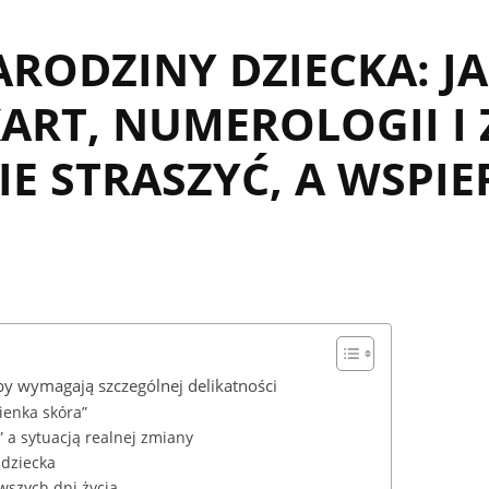
RODZINY DZIECKA: JA
KART, NUMEROLOGII 
IE STRASZYĆ, A WSPIE
by wymagają szczególnej delikatności
ienka skóra”
a sytuacją realnej zmiany
 dziecka
wszych dni życia