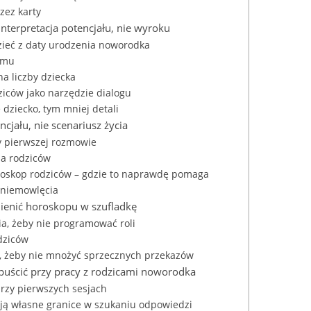
zez karty
nterpretacja potencjału, nie wyroku
zieć z daty urodzenia noworodka
izmu
na liczby dziecka
ziców jako narzędzie dialogu
dziecko, tym mniej detali
cjału, nie scenariusz życia
y pierwszej rozmowie
ia rodziców
oroskop rodziców – gdzie to naprawdę pomaga
 niemowlęcia
amienić horoskopu w szufladkę
a, żeby nie programować roli
dziców
ię, żeby nie mnożyć sprzecznych przekazów
dpuścić przy pracy z rodzicami noworodka
przy pierwszych sesjach
ają własne granice w szukaniu odpowiedzi