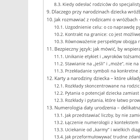
Kiedy odesłać rodziców do specjalisty
Dlaczego przy narodzinach dziecka wróż
Jak rozmawiać z rodzicami o wróżbach –
Uzgodnienie celu: o co naprawdę py
Kontrakt na granice: co jest możliwe
Równoważenie perspektyw obojga 
Bezpieczny język: jak mówić, by wspier
Unikanie etykiet i „wyroków tożsam
Stawianie na „jeśli” i „może”, nie na
Przekładanie symboli na konkretne
Karty a narodziny dziecka – które układ
Rozkłady skoncentrowane na rodzica
Pytania o potencjał dziecka zamiast
Rozkłady i pytania, które łatwo pro
Numerologia daty urodzenia – delikatna
Jak przedstawiać liczby, by nie zam
Łączenie numerologii z kontekstem
Uciekanie od „karmy” i wielkich dia
Jak przeformułowywać trudne zdani